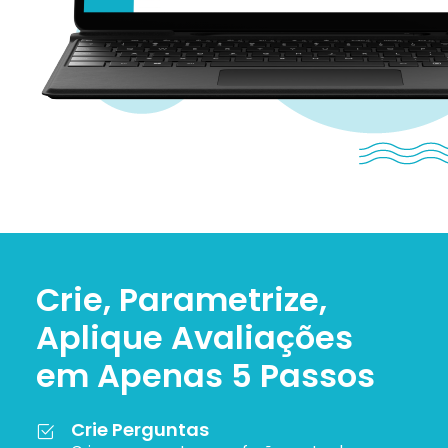
Crie, Parametrize,
Aplique Avaliações
em Apenas 5 Passos
Crie Perguntas