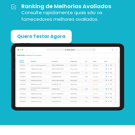
Ranking de Melhorias Avaliados
Consulte rapidamente quais são os
fornecedores melhores avaliados.
Quero Testar Agora