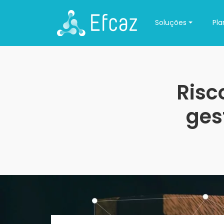
Soluções
Pla
Risc
ges