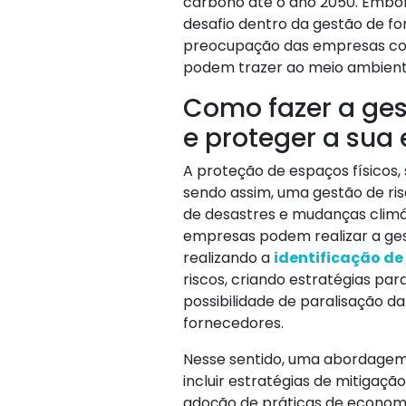
carbono até o ano 2050. Embo
desafio dentro da gestão de f
preocupação das empresas com 
podem trazer ao meio ambient
Como fazer a ges
e proteger a sua
A proteção de espaços físicos, 
sendo assim, uma gestão de r
de desastres e mudanças climá
empresas podem realizar a gest
realizando a
identificação de 
riscos, criando estratégias pa
possibilidade de paralisação 
fornecedores.
Nesse sentido, uma abordagem 
incluir estratégias de mitigaç
adoção de práticas de economia