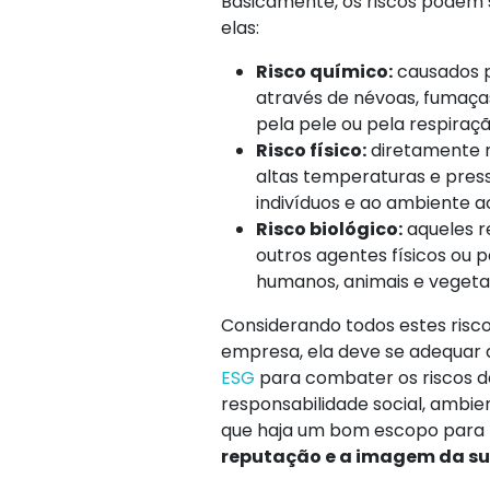
Basicamente, os riscos podem s
elas:
Risco químico:
causados p
através de névoas, fumaça
pela pele ou pela respiraçã
Risco físico:
diretamente r
altas temperaturas e pres
indivíduos e ao ambiente 
Risco biológico:
aqueles r
outros agentes físicos ou
humanos, animais e vegeta
Considerando todos estes risc
empresa, ela deve se adequar 
ESG
para combater os riscos d
responsabilidade social, ambie
que haja um bom escopo para
reputação e a imagem da s