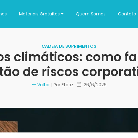
nos
Materiais Gratuitos
Quem Somos
Contato
CADEIA DE SUPRIMENTOS
os climáticos: como fa
tão de riscos corporat
Voltar
| Por Efcaz
26/6/2026