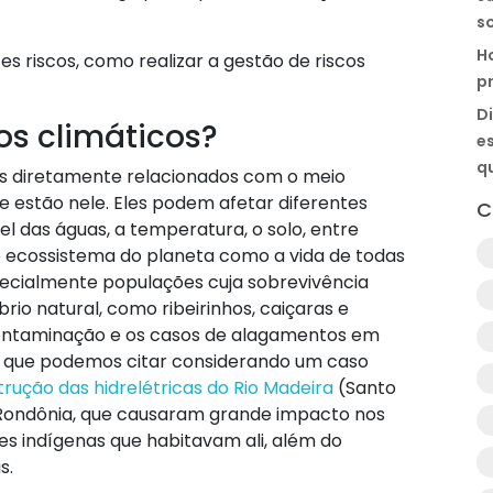
s
H
es riscos, como realizar a gestão de riscos
pr
D
os climáticos?
es
q
les diretamente relacionados com o meio
 estão nele. Eles podem afetar diferentes
C
el das águas, a temperatura, o solo, entre
 o ecossistema do planeta como a vida de todas
pecialmente populações cuja sobrevivência
io natural, como ribeirinhos, caiçaras e
 contaminação e os casos de alagamentos em
 que podemos citar considerando um caso
rução das hidrelétricas do Rio Madeira
(Santo
e Rondônia, que causaram grande impacto nos
des indígenas que habitavam ali, além do
s.