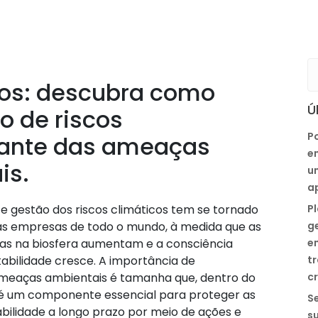
cos: descubra como
Ú
ão de riscos
Po
iante das ameaças
e
is.
u
a
e gestão dos riscos climáticos tem se tornado
P
as empresas de todo o mundo, à medida que as
g
s na biosfera aumentam e a consciência
e
abilidade cresce. A importância de
t
meaças ambientais é tamanha que, dentro do
cr
 é um componente essencial para proteger as
Se
bilidade a longo prazo por meio de ações e
s