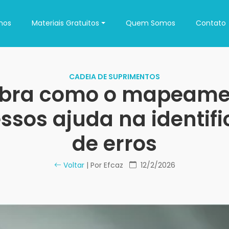
nos
Materiais Gratuitos
Quem Somos
Contato
CADEIA DE SUPRIMENTOS
bra como o mapeame
ssos ajuda na identif
de erros
Voltar
| Por Efcaz
12/2/2026