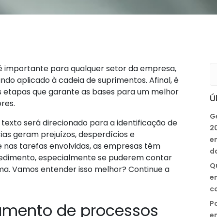
importante para qualquer setor da empresa,
do aplicado à cadeia de suprimentos. Afinal, é
s etapas que garante as bases para um melhor
Ú
res.
G
 texto será direcionado para a identificação de
2
ias geram prejuízos, desperdícios e
e
nas tarefas envolvidas, as empresas têm
d
edimento, especialmente se puderem contar
Q
ema
. Vamos entender isso melhor? Continue a
e
co
Po
mento de processos
e