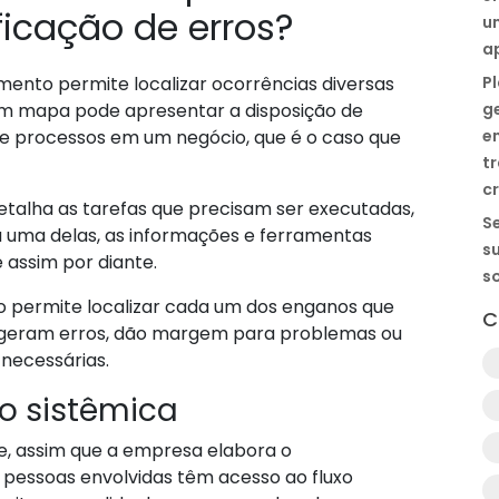
ficação de erros?
u
a
nto permite localizar ocorrências diversas
P
m mapa pode apresentar a disposição de
g
de processos em um negócio, que é o caso que
e
t
cr
alha as tarefas que precisam ser executadas,
Se
 uma delas, as informações e ferramentas
s
 assim por diante.
s
 permite localizar cada um dos enganos que
C
 geram erros, dão margem para problemas ou
necessárias.
o sistêmica
ue, assim que a empresa elabora o
pessoas envolvidas têm acesso ao fluxo